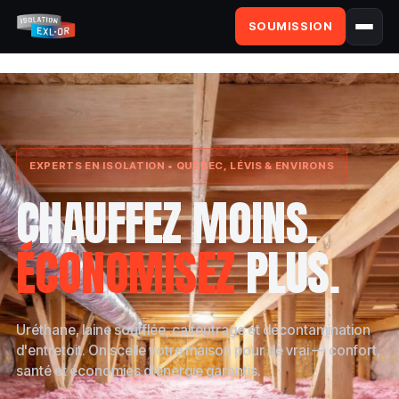
SOUMISSION
EXPERTS EN ISOLATION • QUÉBEC, LÉVIS & ENVIRONS
CHAUFFEZ MOINS.
ÉCONOMISEZ
PLUS.
Uréthane, laine soufflée, calfeutrage et décontamination
d'entretoit. On scelle votre maison pour de vrai — confort,
santé et économies d'énergie garantis.