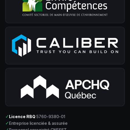
✓
Licence RBQ
5760-9380-01
✓
Entreprise licenciée & assurée
✓
Personnel enregistré CNESST