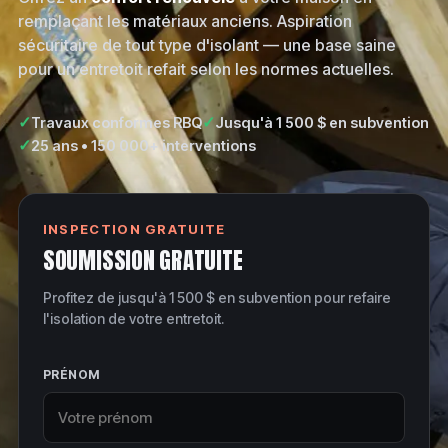
remplaçant les matériaux anciens. Aspiration
sécuritaire de tout type d'isolant — une base saine
pour un entretoit refait selon les normes actuelles.
✓
✓
Travaux conformes RBQ
Jusqu'à 1 500 $ en subvention
✓
25 ans • 150 000+ interventions
INSPECTION GRATUITE
SOUMISSION GRATUITE
Profitez de jusqu'à 1 500 $ en subvention pour refaire
l'isolation de votre entretoit.
PRÉNOM