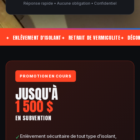
Réponse rapide • Aucune obligation • Confidentiel
✦ ENLÈVEMENT D'ISOLANT
✦ RETRAIT DE VERMICULITE
✦ DÉCON
PROMOTION EN COURS
JUSQU'À
1 500 $
EN SUBVENTION
Enlèvement sécuritaire de tout type d'isolant,
✓