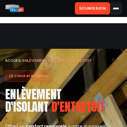
SOUMISSION
ACCUEIL
›
ENLÈVEMENT ISOLANT D'ENTRETOIT
LE CHOIX #1 À QUÉBEC
ENLÈVEMENT
D'ISOLANT
D'ENTRETOIT
Offrez un
confort renouvelé
à votre maison en