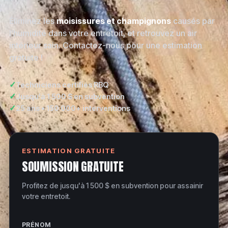
Éliminez les
moisissures et champignons
causés par
l'humidité dans votre entretoit, et retrouvez un air
intérieur sain. Contactez-nous pour une estimation
gratuite !
✓
Techniciens certifiés RBQ
✓
Jusqu'à 1 500 $ en subvention
✓
25 ans • 150 000+ interventions
ESTIMATION GRATUITE
SOUMISSION GRATUITE
Profitez de jusqu'à 1 500 $ en subvention pour assainir
votre entretoit.
PRÉNOM