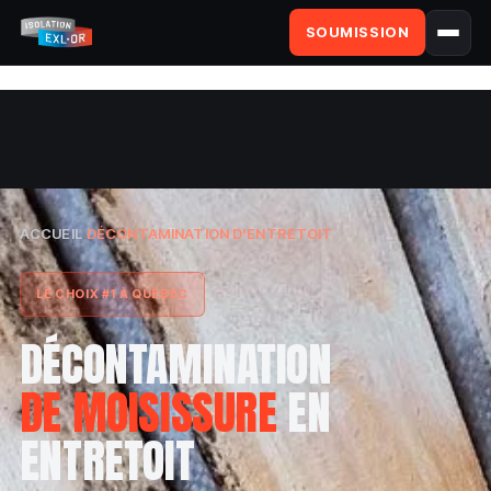
SOUMISSION
ACCUEIL
›
DÉCONTAMINATION D'ENTRETOIT
LE CHOIX #1 À QUÉBEC
DÉCONTAMINATION
DE MOISISSURE
EN
ENTRETOIT