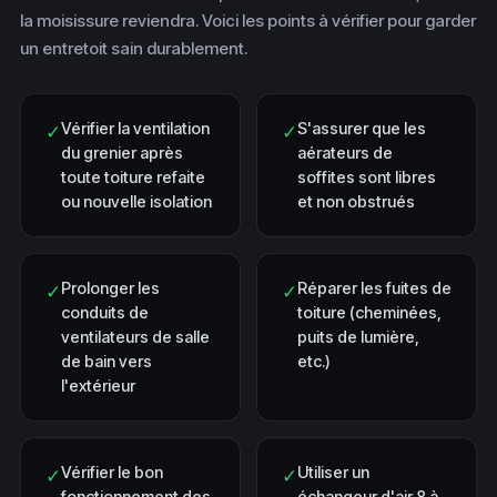
la moisissure reviendra. Voici les points à vérifier pour garder
un entretoit sain durablement.
Vérifier la ventilation
S'assurer que les
✓
✓
du grenier après
aérateurs de
toute toiture refaite
soffites sont libres
ou nouvelle isolation
et non obstrués
Prolonger les
Réparer les fuites de
✓
✓
conduits de
toiture (cheminées,
ventilateurs de salle
puits de lumière,
de bain vers
etc.)
l'extérieur
Vérifier le bon
Utiliser un
✓
✓
fonctionnement des
échangeur d'air 8 à