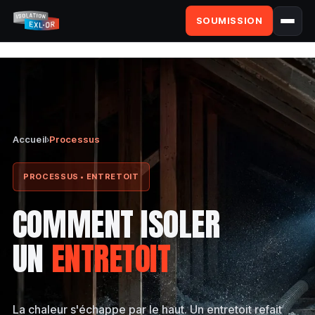
SOUMISSION
Accueil
›
Processus
PROCESSUS • ENTRETOIT
COMMENT ISOLER
UN
ENTRETOIT
La chaleur s'échappe par le haut. Un entretoit refait