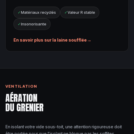
✓
Matériaux recyclés
✓
Valeur R stable
✓
Insonorisante
→
En savoir plus sur la laine soufflée
VENTILATION
AÉRATION
DU GRENIER
En isolant votre vide sous-toit, une attention rigoureuse doit
être portée pour que l'isolant ne bloque pas les soffites